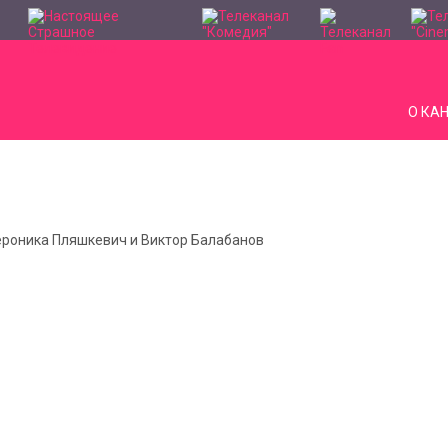
О КА
Вероника Пляшкевич и Виктор Балабанов