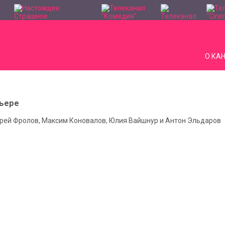
О КА
рьере
дрей Фролов, Максим Коновалов, Юлия Вайшнур и Антон Эльдаров