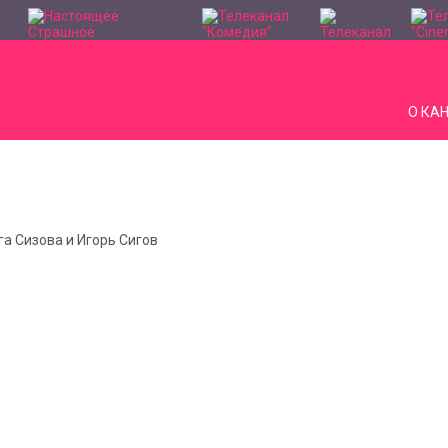
О КА
га Сизова и Игорь Сигов