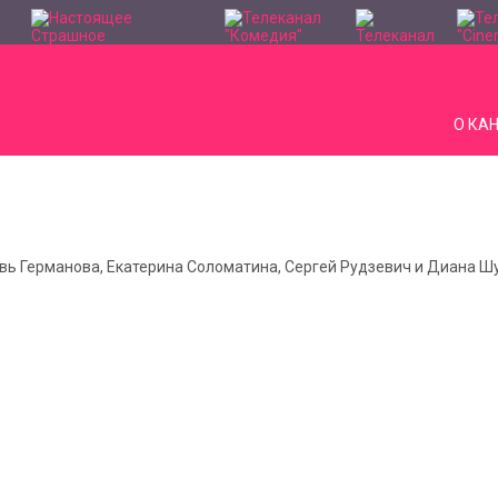
О КА
овь Германова, Екатерина Соломатина, Сергей Рудзевич и Диана 