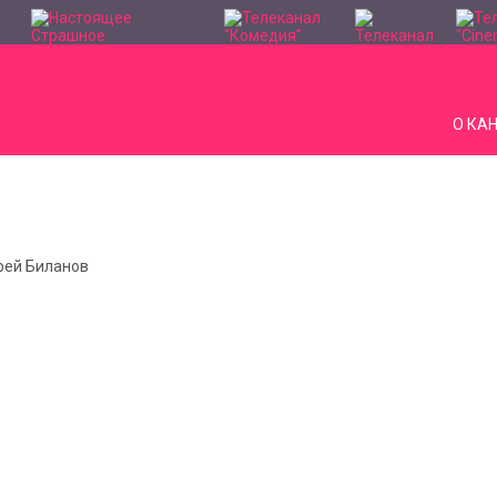
О КА
дрей Биланов