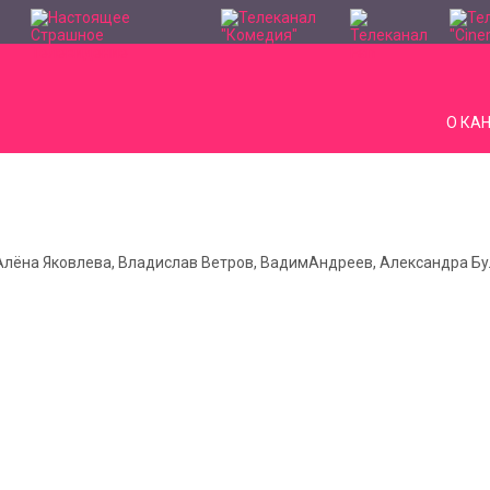
О КА
 Алёна Яковлева, Владислав Ветров, ВадимАндреев, Александра Б