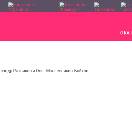
О КА
ександр Ратников и Олег Масленников-Войтов